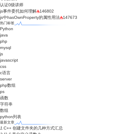
认证0级讲师
js事件委托如何理解
146802
js中hasOwnProperty的属性用法
147673
热门标签
Python
java
php
mysql
js
javascript
css
c语言
server
php数组
ps
函数
字符串
数组
python列表
最新文章
1.
C++ 创建文件夹的几种方式汇总