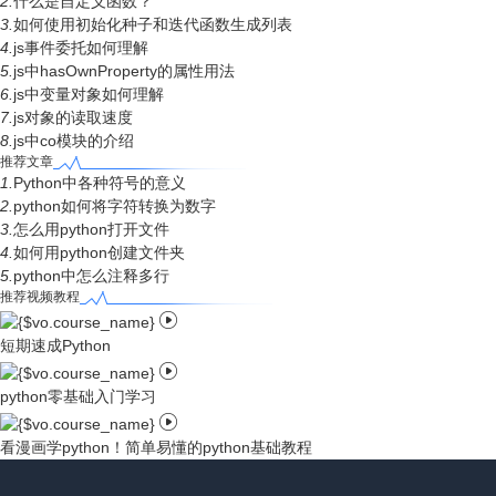
2.
什么是自定义函数？
3.
如何使用初始化种子和迭代函数生成列表
4.
js事件委托如何理解
5.
js中hasOwnProperty的属性用法
6.
js中变量对象如何理解
7.
js对象的读取速度
8.
js中co模块的介绍
推荐文章
1.
Python中各种符号的意义
2.
python如何将字符转换为数字
3.
怎么用python打开文件
4.
如何用python创建文件夹
5.
python中怎么注释多行
推荐视频教程

短期速成Python

python零基础入门学习

看漫画学python！简单易懂的python基础教程