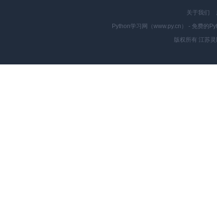
关于我们
Python学习网（www.py.cn） - 
版权所有 江苏