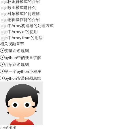
js标识符模式的介绍
js数组模式是什么
js对象模式如何理解
js逻辑操作符的介绍
js中Array构造器的处理方式
js中Array.of的使用
js中Array.from的用法
相关视频章节

变量命名规则

python中的变量讲解

介绍命名规则

第一个python小程序

python安装问题总结
小妮浅浅