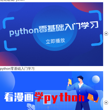

python零基础入门学习
