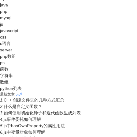
java
php
mysql
js
javascript
css
c语言
server
php数组
ps
函数
字符串
数组
python列表
最新文章
1.
C++ 创建文件夹的几种方式汇总
2.
什么是自定义函数？
3.
如何使用初始化种子和迭代函数生成列表
4.
js事件委托如何理解
5.
js中hasOwnProperty的属性用法
6.
js中变量对象如何理解