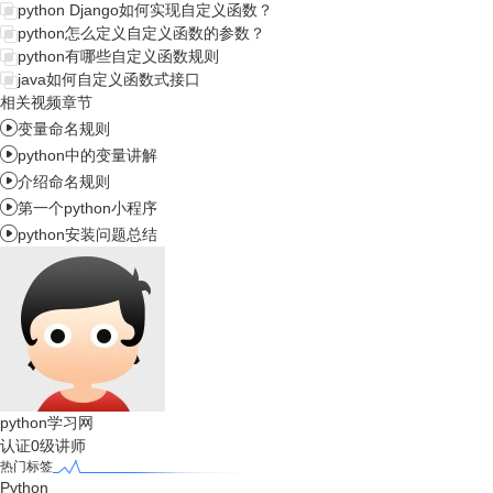
python Django如何实现自定义函数？
python怎么定义自定义函数的参数？
python有哪些自定义函数规则
java如何自定义函数式接口
相关视频章节

变量命名规则

python中的变量讲解

介绍命名规则

第一个python小程序

python安装问题总结
python学习网
认证0级讲师
热门标签
Python