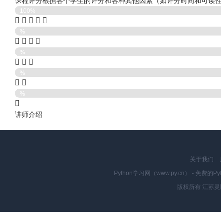
课程评分根据各个学生的评分和各种其他因素（如评分时间和可读
100%
%
%
%
%
讲师介绍
关于我们
Python学习网（www.py.cn） - 
版权所有 江苏