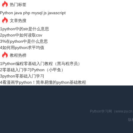
热门标签
Python
java
php
mysql
js
javascript
文章热搜
1
python中的str是什么意思
2
python中如何读取csv
3
%在python中是什么意思
4
如何用python求平均值
教程热榜
1
Python编程零基础入门教程（黑马程序员）
2
零基础入门学习Python（小甲鱼）
3
python零基础入门学习
4
看漫画学python！简单易懂的python基础教程
Python学习网（www.p
版