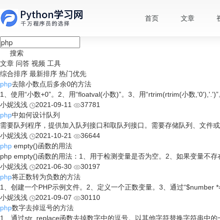
首页
文章
搜索
文章
问答
视频
工具
综合排序
最新排序
热门优先
php
去除小数点后多余0的方法
1、使用“小数+0”。2、用“floatval(小数)”。​3、用“rtrim(rtrim(小数,'0'),'.')”。4、用
小妮浅浅
2021-09-11
37781
php
中如何设计队列
需要队列程序，提供加入队列接口和取队列接口。需要存储队列、文件或
小妮浅浅
2021-10-21
36644
php
empty()函数的用法
php empty()函数的用法：1、用于检测变量是否为空。2、如果变量不
小妮浅浅
2021-06-30
30197
php
将正数转为负数的方法
1、创建一个PHP示例文件。2、定义一个正数变量。3、通过“$number *
小妮浅浅
2021-09-07
30110
php
数字去掉逗号的方法
1、通过str_replace函数去掉数字中的逗号。以其他字符替换字符串中