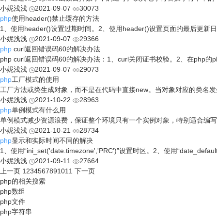
小妮浅浅
2021-09-07
30073
php
使用header()禁止缓存的方法
1、使用header()设置过期时间。2、使用header()设置页面的最
小妮浅浅
2021-09-07
29366
php
curl返回错误码60的解决办法
php curl返回错误码60的解决办法：1、curl关闭证书校验。2、在php的php
小妮浅浅
2021-09-07
29073
php
工厂模式的使用
工厂方法或类生成对象，而不是在代码中直接new。当对象对应的类名
小妮浅浅
2021-10-22
28963
php
单例模式有什么用
单例模式减少资源浪费，保证整个环境只有一个实例对象，特别适合编写
小妮浅浅
2021-10-21
28734
php
显示和实际时间不同的解决
1、使用“ini_set('date.timezone','PRC')”设置时区。2、使用“date_de
小妮浅浅
2021-09-11
27664
上一页
1
2
3
4
5
6
7
8
9
10
11
下一页
php的相关搜索
php数组
php文件
php字符串