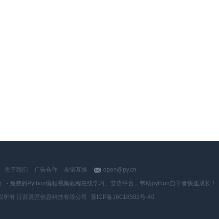
关于我们
广告合作
友链互换
open@py.cn
y.cn） - 免费的Python编程视频教程在线学习、交流平台，帮助python自学者快速成长！
权所有 江苏灵匠信息科技有限公司
苏ICP备16018502号-40