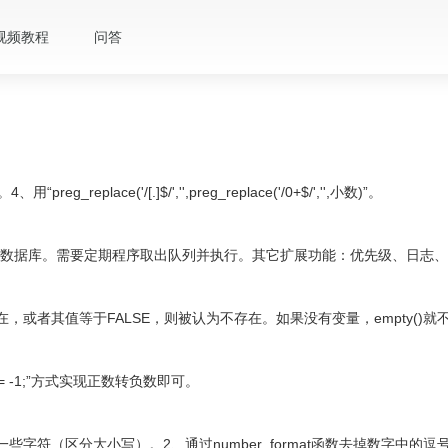
视频教程
问答
“preg_replace('/[.]$/','',preg_replace('/0+$/','',小数)”。
数据库。需要定期程序取出队列并执行。其它扩展功能：优先级、日志、
存在，或者其值等于FALSE，则被认为不存在。如果没有变量，empty()
= -1;”方式实现正数转负数即可。
的一些字符（区分大小写）。2、通过number_format函数去掉数字中