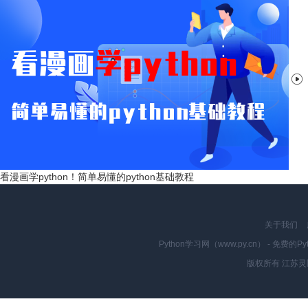

看漫画学python！简单易懂的python基础教程
关于我们
Python学习网（www.py.cn） - 
版权所有 江苏