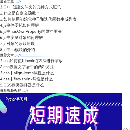
最新文章
1.
C++ 创建文件夹的几种方式汇总
2.
什么是自定义函数？
3.
如何使用初始化种子和迭代函数生成列表
4.
js事件委托如何理解
5.
js中hasOwnProperty的属性用法
6.
js中变量对象如何理解
7.
js对象的读取速度
8.
js中co模块的介绍
推荐文章
1.
css如何使用scale()方法进行缩放
2.
css设置文字居中的两种方法
3.
css中align-items属性是什么
4.
css中flex-shrink属性是什么
5.
CSS伪类选择器是什么
推荐视频教程