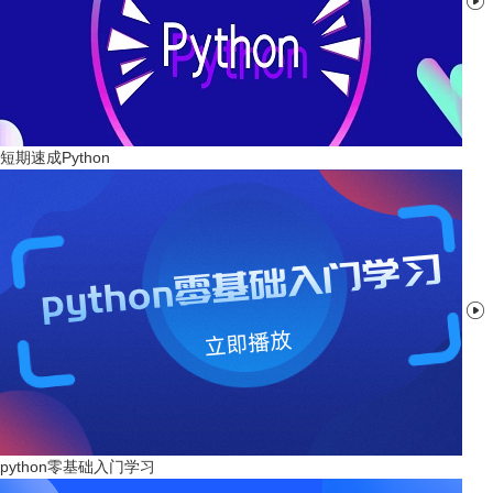

短期速成Python

python零基础入门学习