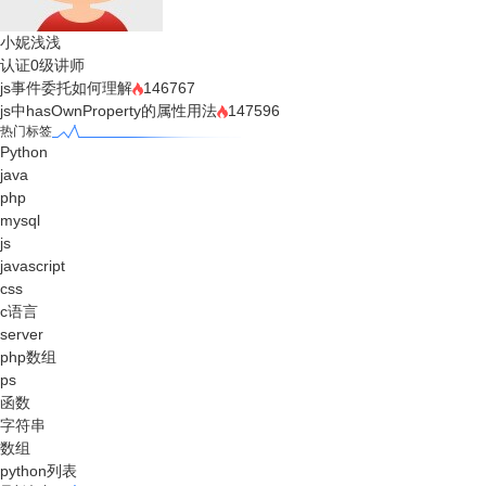
小妮浅浅
认证0级讲师
js事件委托如何理解
146767
js中hasOwnProperty的属性用法
147596
热门标签
Python
java
php
mysql
js
javascript
css
c语言
server
php数组
ps
函数
字符串
数组
python列表