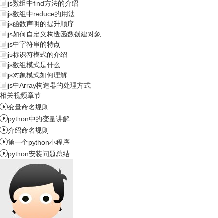
js数组中find方法的介绍
js数组中reduce的用法
js函数声明的提升顺序
js如何自定义构造函数创建对象
js中字符串的特点
js标识符模式的介绍
js数组模式是什么
js对象模式如何理解
js中Array构造器的处理方式
相关视频章节

变量命名规则

python中的变量讲解

介绍命名规则

第一个python小程序

python安装问题总结