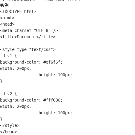
实例
<!DOCTYPE html>

<html>

<head>

<meta charset="UTF-8" />

<title>Document</title>

<style type="text/css">

.div1 {

background-color: #ef6f6f;

width: 200px;

                height: 100px;

}

.div2 {

background-color: #fff086;

width: 200px;

                height: 100px;

}

</style>

</head>
