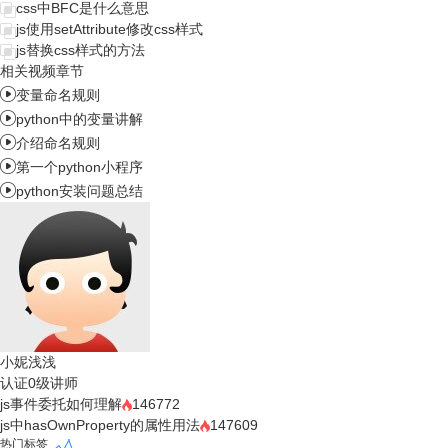
css中BFC是什么意思
js使用setAttribute修改css样式
js替换css样式的方法
相关视频章节

变量命名规则

python中的变量讲解

介绍命名规则

第一个python小程序

python安装问题总结
小妮浅浅
认证0级讲师
js事件委托如何理解
146772
js中hasOwnProperty的属性用法
147609
热门标签