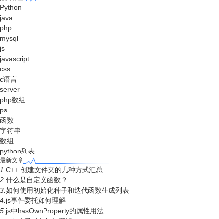
Python
java
php
mysql
js
javascript
css
c语言
server
php数组
ps
函数
字符串
数组
python列表
最新文章
1.
C++ 创建文件夹的几种方式汇总
2.
什么是自定义函数？
3.
如何使用初始化种子和迭代函数生成列表
4.
js事件委托如何理解
5.
js中hasOwnProperty的属性用法