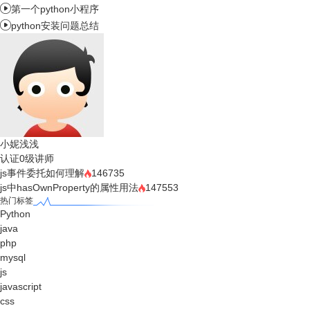

第一个python小程序

python安装问题总结
小妮浅浅
认证0级讲师
js事件委托如何理解
146735
js中hasOwnProperty的属性用法
147553
热门标签
Python
java
php
mysql
js
javascript
css