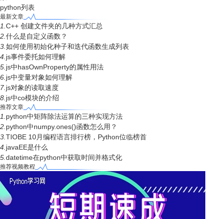
python列表
最新文章
1.
C++ 创建文件夹的几种方式汇总
2.
什么是自定义函数？
3.
如何使用初始化种子和迭代函数生成列表
4.
js事件委托如何理解
5.
js中hasOwnProperty的属性用法
6.
js中变量对象如何理解
7.
js对象的读取速度
8.
js中co模块的介绍
推荐文章
1.
python中矩阵除法运算的三种实现方法
2.
python中numpy.ones()函数怎么用？
3.
TIOBE 10月编程语言排行榜，Python位临榜首
4.
javaEE是什么
5.
datetime在python中获取时间并格式化
推荐视频教程