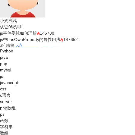
小妮浅浅
认证0级讲师
js事件委托如何理解
146788
js中hasOwnProperty的属性用法
147652
热门标签
Python
java
php
mysql
js
javascript
css
c语言
server
php数组
ps
函数
字符串
数组