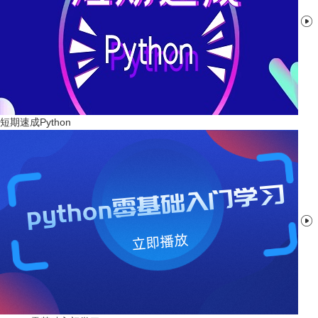

短期速成Python
