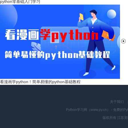
python零基础入门学习

看漫画学python！简单易懂的python基础教程
关于我们
Python学习网（www.py.cn） - 
版权所有 江苏