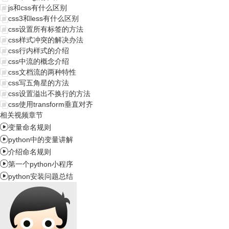
js和css有什么区别
css3和less有什么区别
css设置所有标签的方法
css样式冲突的解决办法
css行内样式的介绍
css中流的概念介绍
css文档流的两种特性
css写五角星的方法
css设置溢出不换行的方法
css使用transform垂直对齐
相关视频章节

变量命名规则

python中的变量讲解

介绍命名规则

第一个python小程序

python安装问题总结