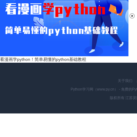

看漫画学python！简单易懂的python基础教程
关于我们
Python学习网（www.py.cn） - 
版权所有 江苏