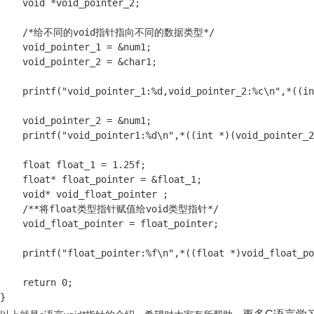
    void *void_pointer_2;

    /*给不同的void指针指向不同的数据类型*/

    void_pointer_1 = &num1;

    void_pointer_2 = &char1;

    printf("void_pointer_1:%d,void_pointer_2:%c\n",*((in
    void_pointer_2 = &num1;

    printf("void_pointer1:%d\n",*((int *)(void_pointer_2
    float float_1 = 1.25f;

    float* float_pointer = &float_1;

    void* void_float_pointer ;

    /**将float类型指针赋值给void类型指针*/

    void_float_pointer = float_pointer;

    printf("float_pointer:%f\n",*((float *)void_float_po
    return 0;

}