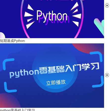

短期速成Python

python零基础入门学习