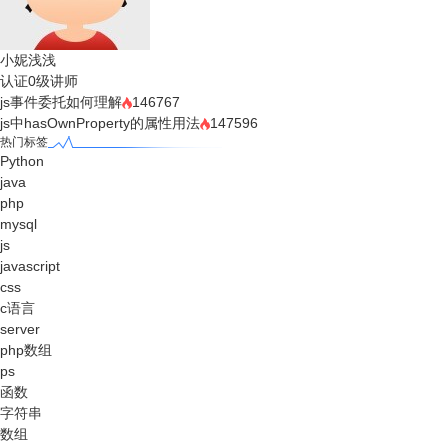
小妮浅浅
认证0级讲师
js事件委托如何理解
146767
js中hasOwnProperty的属性用法
147596
热门标签
Python
java
php
mysql
js
javascript
css
c语言
server
php数组
ps
函数
字符串
数组