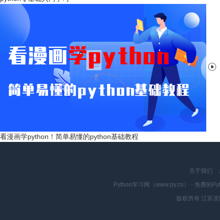

看漫画学python！简单易懂的python基础教程
关于我们
Python学习网（www.py.cn） - 
版权所有 江苏