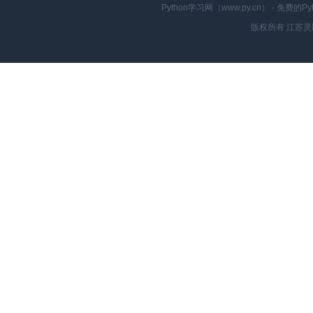
Python学习网（www.py.cn） - 
版权所有 江苏