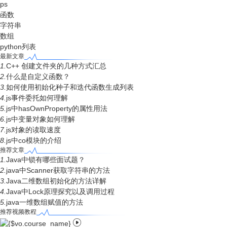
ps
函数
字符串
数组
python列表
最新文章
1.
C++ 创建文件夹的几种方式汇总
2.
什么是自定义函数？
3.
如何使用初始化种子和迭代函数生成列表
4.
js事件委托如何理解
5.
js中hasOwnProperty的属性用法
6.
js中变量对象如何理解
7.
js对象的读取速度
8.
js中co模块的介绍
推荐文章
1.
Java中锁有哪些面试题？
2.
java中Scanner获取字符串的方法
3.
Java二维数组初始化的方法详解
4.
Java中Lock原理探究以及调用过程
5.
java一维数组赋值的方法
推荐视频教程
