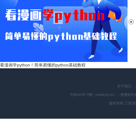

看漫画学python！简单易懂的python基础教程
关于我们
Python学习网（www.py.cn） - 
版权所有 江苏