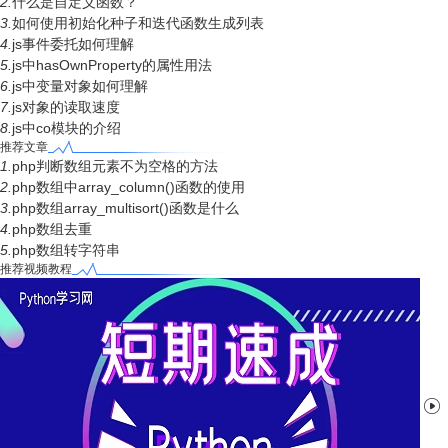
2.
什么是自定义函数？
3.
如何使用初始化种子和迭代函数生成列表
4.
js事件委托如何理解
5.
js中hasOwnProperty的属性用法
6.
js中变量对象如何理解
7.
js对象的读取速度
8.
js中co模块的介绍
推荐文章
1.
php判断数组元素不为空格的方法
2.
php数组中array_column()函数的使用
3.
php数组array_multisort()函数是什么
4.
php数组去重
5.
php数组转字符串
推荐视频教程
