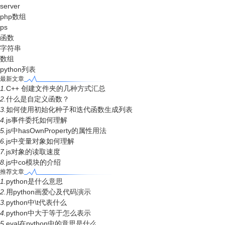
server
php数组
ps
函数
字符串
数组
python列表
最新文章
1.
C++ 创建文件夹的几种方式汇总
2.
什么是自定义函数？
3.
如何使用初始化种子和迭代函数生成列表
4.
js事件委托如何理解
5.
js中hasOwnProperty的属性用法
6.
js中变量对象如何理解
7.
js对象的读取速度
8.
js中co模块的介绍
推荐文章
1.
python是什么意思
2.
用python画爱心及代码演示
3.
python中\t代表什么
4.
python中大于等于怎么表示
5.
eval在python中的意思是什么