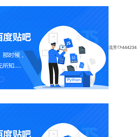

流芳
44423