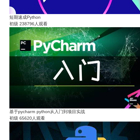
短期速成Python
初级
238796人观看
基于pycharm python从入门到项目实战
初级
65620人观看