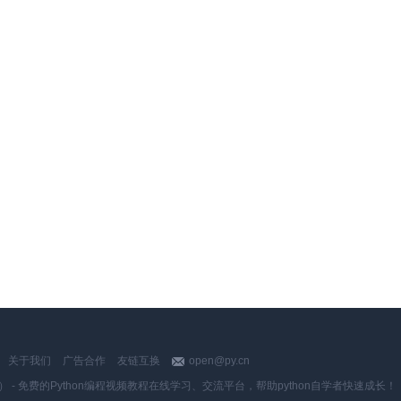
关于我们
广告合作
友链互换
open@py.cn
y.cn） - 免费的Python编程视频教程在线学习、交流平台，帮助python自学者快速成长！