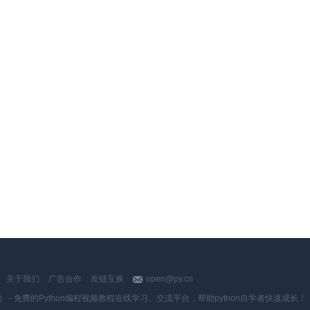
关于我们
广告合作
友链互换
open@py.cn
y.cn） - 免费的Python编程视频教程在线学习、交流平台，帮助python自学者快速成长！