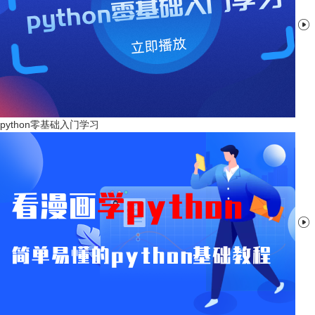

python零基础入门学习
