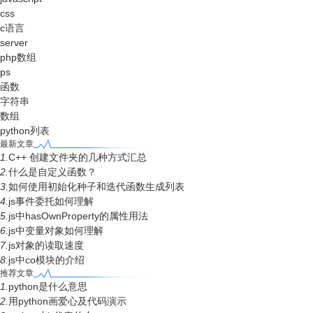
css
c语言
server
php数组
ps
函数
字符串
数组
python列表
最新文章
1.
C++ 创建文件夹的几种方式汇总
2.
什么是自定义函数？
3.
如何使用初始化种子和迭代函数生成列表
4.
js事件委托如何理解
5.
js中hasOwnProperty的属性用法
6.
js中变量对象如何理解
7.
js对象的读取速度
8.
js中co模块的介绍
推荐文章
1.
python是什么意思
2.
用python画爱心及代码演示