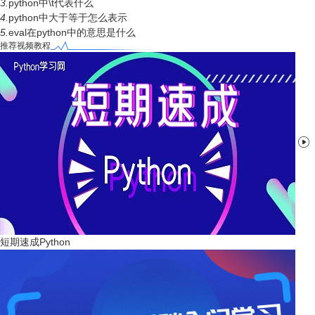
3.
python中\t代表什么
4.
python中大于等于怎么表示
5.
eval在python中的意思是什么
推荐视频教程

短期速成Python