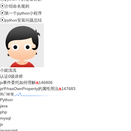

介绍命名规则

第一个python小程序

python安装问题总结
小妮浅浅
认证0级讲师
js事件委托如何理解
146806
js中hasOwnProperty的属性用法
147683
热门标签
Python
java
php
mysql
js
javascript