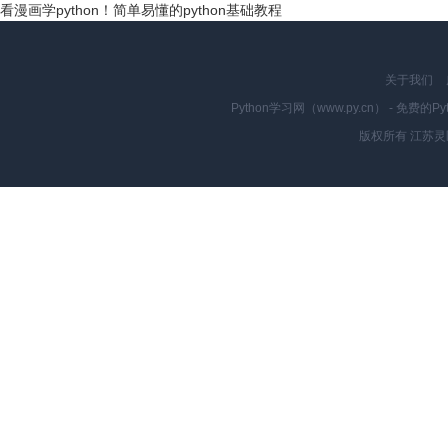
看漫画学python！简单易懂的python基础教程
关于我们
Python学习网（www.py.cn） - 
版权所有 江苏