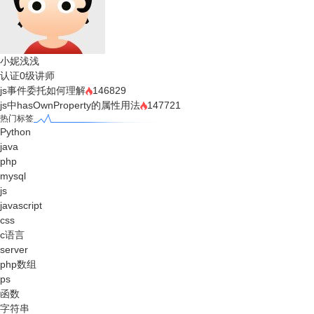
小妮浅浅
认证0级讲师
js事件委托如何理解
146829
js中hasOwnProperty的属性用法
147721
热门标签
Python
java
php
mysql
js
javascript
css
c语言
server
php数组
ps
函数
字符串