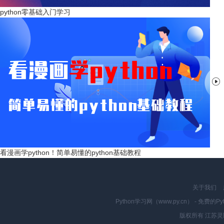
python零基础入门学习

看漫画学python！简单易懂的python基础教程
关于我们
Python学习网（www.py.cn） - 
版权所有 江苏