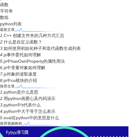
函数
字符串
数组
python列表
最新文章
1.
C++ 创建文件夹的几种方式汇总
2.
什么是自定义函数？
3.
如何使用初始化种子和迭代函数生成列表
4.
js事件委托如何理解
5.
js中hasOwnProperty的属性用法
6.
js中变量对象如何理解
7.
js对象的读取速度
8.
js中co模块的介绍
推荐文章
1.
python是什么意思
2.
用python画爱心及代码演示
3.
python中\t代表什么
4.
python中大于等于怎么表示
5.
eval在python中的意思是什么
推荐视频教程