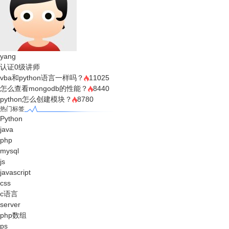
yang
认证0级讲师
vba和python语言一样吗？
11025
怎么查看mongodb的性能？
8440
python怎么创建模块？
8780
热门标签
Python
java
php
mysql
js
javascript
css
c语言
server
php数组
ps