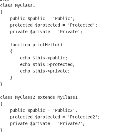
class MyClass1

{

    public $public = 'Public';

    protected $protected = 'Protected';

    private $private = 'Private';

    function printHello()

    {

        echo $this->public;

        echo $this->protected;

        echo $this->private;

    }

}

class MyClass2 extends MyClass1

{

    public $public = 'Public2';

    protected $protected = 'Protected2';

    private $private = 'Private2';

}
