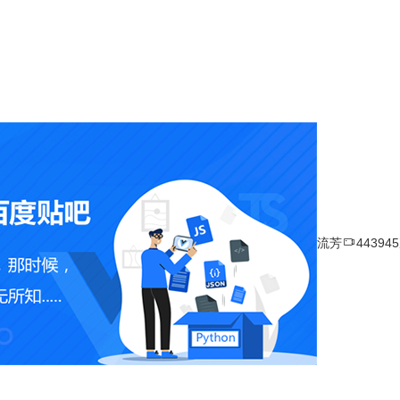

流芳
44394