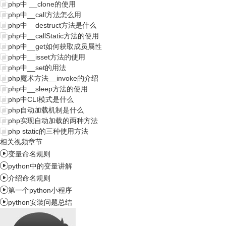
php中 __clone的使用
php中__call方法怎么用
php中__destruct方法是什么
php中__callStatic方法的使用
php中__get如何获取成员属性
php中__isset方法的使用
php中__set的用法
php魔术方法__invoke的介绍
php中__sleep方法的使用
php中CLI模式是什么
php自动加载机制是什么
php实现自动加载的两种方法
php static的三种使用方法
相关视频章节

变量命名规则

python中的变量讲解

介绍命名规则

第一个python小程序

python安装问题总结