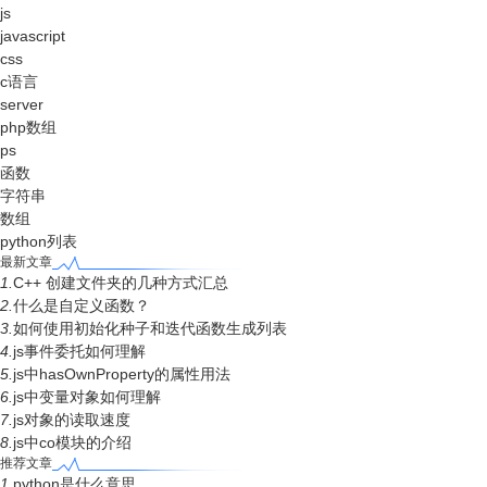
js
javascript
css
c语言
server
php数组
ps
函数
字符串
数组
python列表
最新文章
1.
C++ 创建文件夹的几种方式汇总
2.
什么是自定义函数？
3.
如何使用初始化种子和迭代函数生成列表
4.
js事件委托如何理解
5.
js中hasOwnProperty的属性用法
6.
js中变量对象如何理解
7.
js对象的读取速度
8.
js中co模块的介绍
推荐文章
1.
python是什么意思