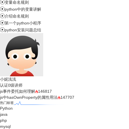

变量命名规则

python中的变量讲解

介绍命名规则

第一个python小程序

python安装问题总结
小妮浅浅
认证0级讲师
js事件委托如何理解
146817
js中hasOwnProperty的属性用法
147707
热门标签
Python
java
php
mysql