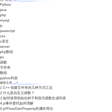
Python
java
php
mysql
js
javascript
css
c语言
server
php数组
ps
函数
字符串
数组
python列表
最新文章
1.
C++ 创建文件夹的几种方式汇总
2.
什么是自定义函数？
3.
如何使用初始化种子和迭代函数生成列表
4.
js事件委托如何理解
5.
js中hasOwnProperty的属性用法