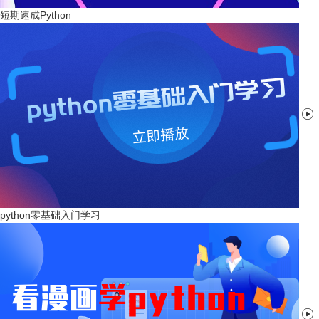
短期速成Python

python零基础入门学习
