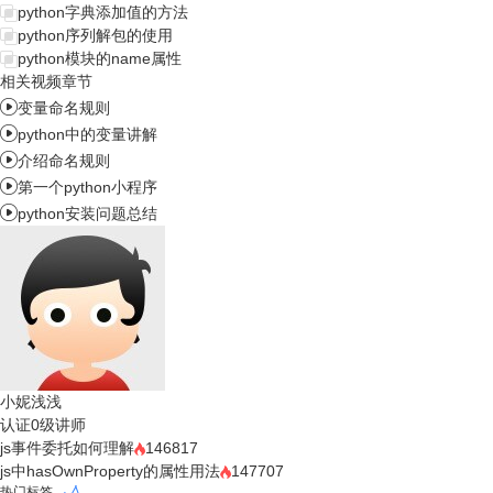
python字典添加值的方法
python序列解包的使用
python模块的name属性
相关视频章节

变量命名规则

python中的变量讲解

介绍命名规则

第一个python小程序

python安装问题总结
小妮浅浅
认证0级讲师
js事件委托如何理解
146817
js中hasOwnProperty的属性用法
147707
热门标签