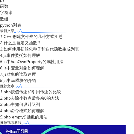
ps
函数
字符串
数组
python列表
最新文章
1.
C++ 创建文件夹的几种方式汇总
2.
什么是自定义函数？
3.
如何使用初始化种子和迭代函数生成列表
4.
js事件委托如何理解
5.
js中hasOwnProperty的属性用法
6.
js中变量对象如何理解
7.
js对象的读取速度
8.
js中co模块的介绍
推荐文章
1.
php按值传递和引用传递的比较
2.
php去除小数点后多余0的方法
3.
php中如何设计队列
4.
php命令模式如何理解
5.
php empty()函数的用法
推荐视频教程