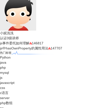
小妮浅浅
认证0级讲师
js事件委托如何理解
146817
js中hasOwnProperty的属性用法
147707
热门标签
Python
java
php
mysql
js
javascript
css
c语言
server
php数组