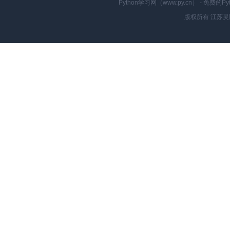
Python学习网（www.py.cn） - 
版权所有 江苏