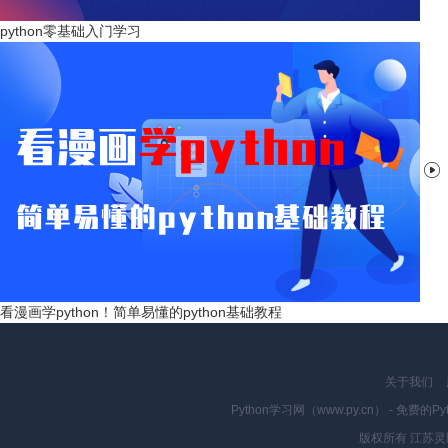
python零基础入门学习

看漫画学python！简单易懂的python基础教程
关于我们
Python学习网（www.py.cn） - 
版权所有 江苏