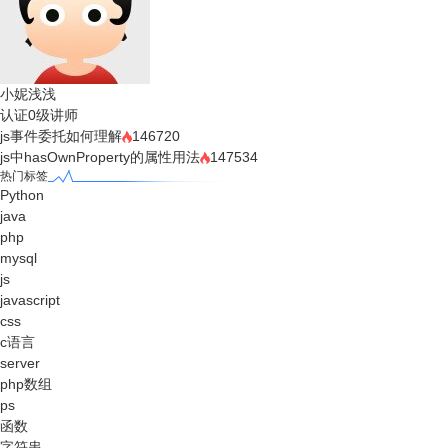
小妮浅浅
认证0级讲师
js事件委托如何理解
146720
js中hasOwnProperty的属性用法
147534
热门标签
Python
java
php
mysql
js
javascript
css
c语言
server
php数组
ps
函数
字符串