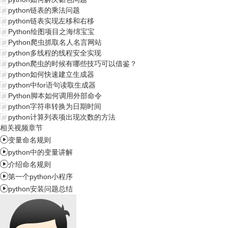
python链表的乘法问题
python链表实现左移和右移
Python绘图项目之海绵宝宝
Python爬虫抓取名人名言网站
python多线程的线程安全实现
python爬虫的时候有哪些技巧可以借鉴？
python如何快速建立生成器
python中for语句读取生成器
Python脚本如何调用外部命令
python字符串转换为日期时间
python计算列表项出现次数的方法
相关视频章节

变量命名规则

python中的变量讲解

介绍命名规则

第一个python小程序

python安装问题总结