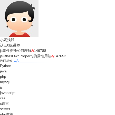
小妮浅浅
认证0级讲师
js事件委托如何理解
146788
js中hasOwnProperty的属性用法
147652
热门标签
Python
java
php
mysql
js
javascript
css
c语言
server
php数组