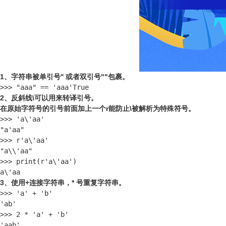
1、字符串被单引号'' 或者双引号""包裹。
>>> "aaa" == 'aaa'True
2、反斜线\可以用来转译引号。
在原始字符号的引号前面加上一个r能防止\被解析为特殊符号。
>>> 'a\'aa'

"a'aa"

>>> r'a\'aa'

"a\\'aa"

>>> print(r'a\'aa')

a\'aa
3、使用+连接字符串，* 号重复字符串。
>>> 'a' + 'b'

'ab'

>>> 2 * 'a' + 'b'

'aab'