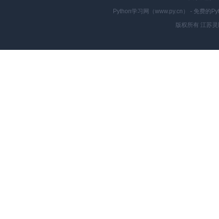
Python学习网（www.py.cn） - 
版权所有 江苏