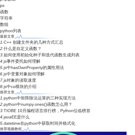
ps
函数
字符串
数组
python列表
最新文章
1.
C++ 创建文件夹的几种方式汇总
2.
什么是自定义函数？
3.
如何使用初始化种子和迭代函数生成列表
4.
js事件委托如何理解
5.
js中hasOwnProperty的属性用法
6.
js中变量对象如何理解
7.
js对象的读取速度
8.
js中co模块的介绍
推荐文章
1.
python中矩阵除法运算的三种实现方法
2.
python中numpy.ones()函数怎么用？
3.
TIOBE 10月编程语言排行榜，Python位临榜首
4.
javaEE是什么
5.
datetime在python中获取时间并格式化
推荐视频教程