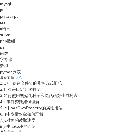
mysql
js
javascript
css
c语言
server
php数组
ps
函数
字符串
数组
python列表
最新文章
1.
C++ 创建文件夹的几种方式汇总
2.
什么是自定义函数？
3.
如何使用初始化种子和迭代函数生成列表
4.
js事件委托如何理解
5.
js中hasOwnProperty的属性用法
6.
js中变量对象如何理解
7.
js对象的读取速度
8.
js中co模块的介绍