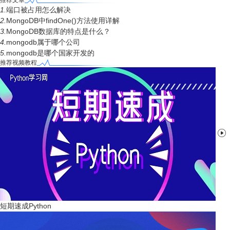
推荐文章
1.
端口被占用怎么解决
2.
MongoDB中findOne()方法使用详解
3.
MongoDB数据库的特点是什么？
4.
mongodb属于哪个公司
5.
mongodb是哪个国家开发的
推荐视频教程

短期速成Python