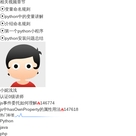
相关视频章节

变量命名规则

python中的变量讲解

介绍命名规则

第一个python小程序

python安装问题总结
小妮浅浅
认证0级讲师
js事件委托如何理解
146774
js中hasOwnProperty的属性用法
147618
热门标签
Python
java
php