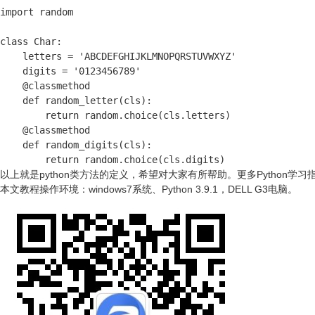
import random

class Char:

    letters = 'ABCDEFGHIJKLMNOPQRSTUVWXYZ'

    digits = '0123456789'

    @classmethod

    def random_letter(cls):

        return random.choice(cls.letters)

    @classmethod

    def random_digits(cls):

        return random.choice(cls.digits)
以上就是python类方法的定义，希望对大家有所帮助。
更多Python学习
本文教程操作环境：windows7系统、Python 3.9.1，DELL G3电脑。