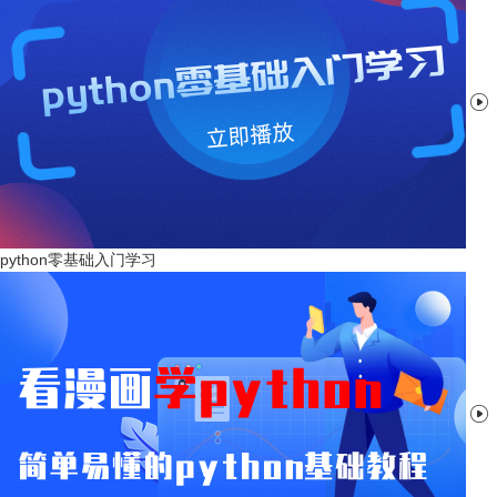

python零基础入门学习
