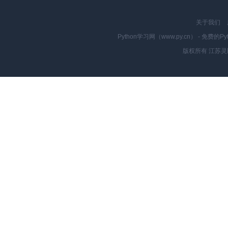
关于我们
Python学习网（www.py.cn） - 
版权所有 江苏