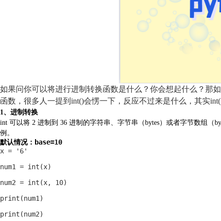
如果问你可以将进行进制转换函数是什么？你会想起什么？那如果
函数，很多人一提到int()会愣一下，反应不过来是什么，其实in
1、进制转换
int 可以将
2
进制到
36
进制的字符串、字节串（
bytes
）或者字节数组（
by
例。
base=10
默认情况：
x = '6'

num1 = int(x)

num2 = int(x, 10)

print(num1)

print(num2)
