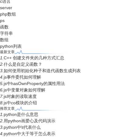
c语言
server
php数组
ps
函数
字符串
数组
python列表
最新文章
1.
C++ 创建文件夹的几种方式汇总
2.
什么是自定义函数？
3.
如何使用初始化种子和迭代函数生成列表
4.
js事件委托如何理解
5.
js中hasOwnProperty的属性用法
6.
js中变量对象如何理解
7.
js对象的读取速度
8.
js中co模块的介绍
推荐文章
1.
python是什么意思
2.
用python画爱心及代码演示
3.
python中\t代表什么
4.
python中大于等于怎么表示