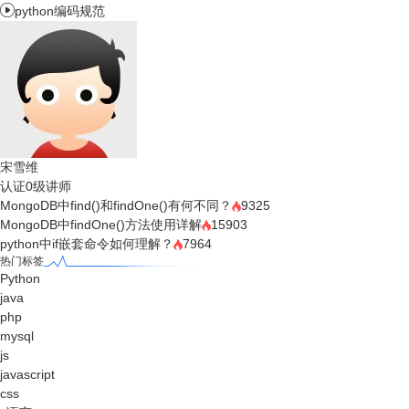

python编码规范
宋雪维
认证0级讲师
MongoDB中find()和findOne()有何不同？
9325
MongoDB中findOne()方法使用详解
15903
python中if嵌套命令如何理解？
7964
热门标签
Python
java
php
mysql
js
javascript
css