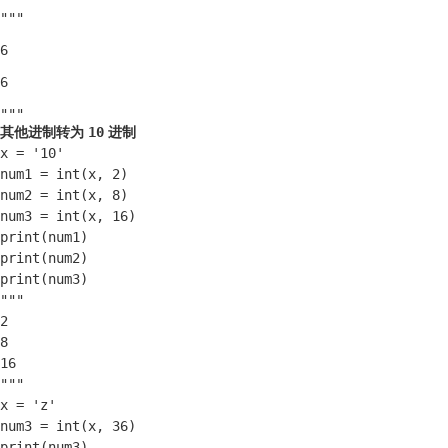
"""

6

6

"""
其他进制转为
10
进制
x = '10'

num1 = int(x, 2)

num2 = int(x, 8)

num3 = int(x, 16)

print(num1)

print(num2)

print(num3)

"""

2

8

16

"""

x = 'z'

num3 = int(x, 36)

print(num3)
