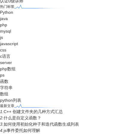
认证0级讲师
热门标签
Python
java
php
mysql
js
javascript
css
c语言
server
php数组
ps
函数
字符串
数组
python列表
最新文章
1.
C++ 创建文件夹的几种方式汇总
2.
什么是自定义函数？
3.
如何使用初始化种子和迭代函数生成列表
4.
js事件委托如何理解