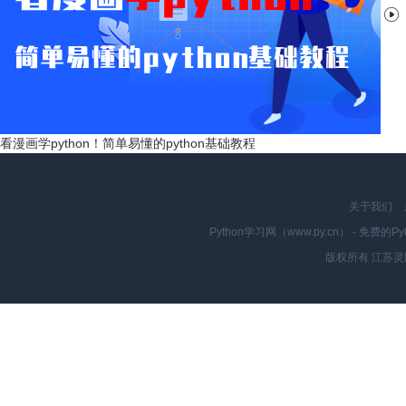

看漫画学python！简单易懂的python基础教程
关于我们
Python学习网（www.py.cn） - 
版权所有 江苏