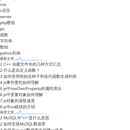
css
c语言
server
php数组
ps
函数
字符串
数组
python列表
最新文章
1.
C++ 创建文件夹的几种方式汇总
2.
什么是自定义函数？
3.
如何使用初始化种子和迭代函数生成列表
4.
js事件委托如何理解
5.
js中hasOwnProperty的属性用法
6.
js中变量对象如何理解
7.
js对象的读取速度
8.
js中co模块的介绍
推荐文章
1.
MySQL中“<>”是什么意思
2.
如何安装MySQL数据库