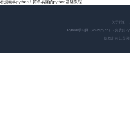
看漫画学python！简单易懂的python基础教程
关于我们
Python学习网（www.py.cn） - 
版权所有 江苏