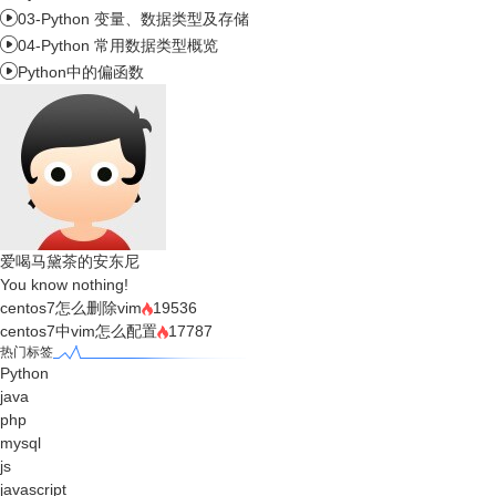

03-Python 变量、数据类型及存储

04-Python 常用数据类型概览

Python中的偏函数
爱喝马黛茶的安东尼
You know nothing!
centos7怎么删除vim
19536
centos7中vim怎么配置
17787
热门标签
Python
java
php
mysql
js
javascript