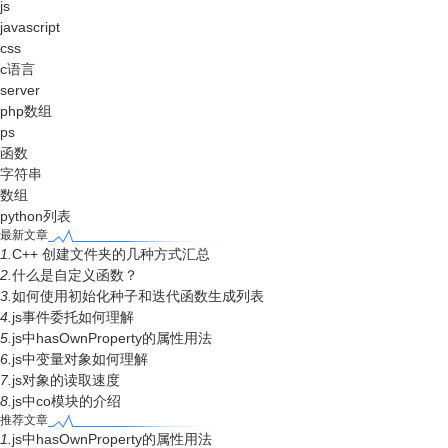
js
javascript
css
c语言
server
php数组
ps
函数
字符串
数组
python列表
最新文章
1.
C++ 创建文件夹的几种方式汇总
2.
什么是自定义函数？
3.
如何使用初始化种子和迭代函数生成列表
4.
js事件委托如何理解
5.
js中hasOwnProperty的属性用法
6.
js中变量对象如何理解
7.
js对象的读取速度
8.
js中co模块的介绍
推荐文章
1.
js中hasOwnProperty的属性用法