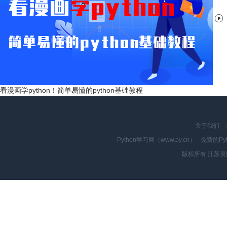

看漫画学python！简单易懂的python基础教程
关于我们
Python学习网（www.py.cn） - 
版权所有 江苏