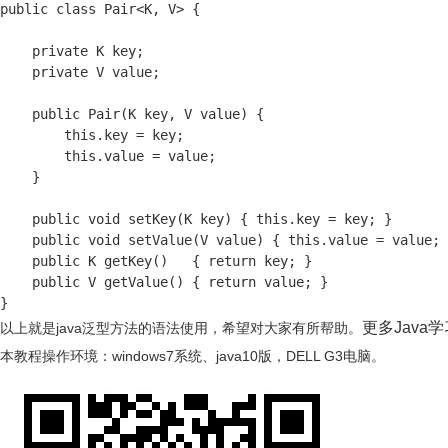
public class Pair<K, V> {

    private K key;

    private V value;

    public Pair(K key, V value) {

        this.key = key;

        this.value = value;

    }

    public void setKey(K key) { this.key = key; }

    public void setValue(V value) { this.value = value; 
    public K getKey()   { return key; }

    public V getValue() { return value; }

}
更多Java
以上就是java泛型方法的语法使用，希望对大家有所帮助。
本教程操作环境：windows7系统、java10版，DELL G3电脑。