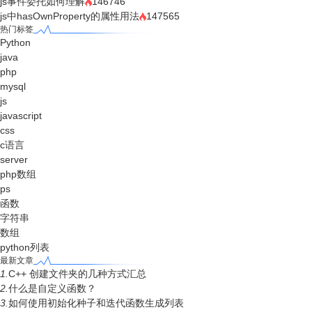
js事件委托如何理解
146746
js中hasOwnProperty的属性用法
147565
热门标签
Python
java
php
mysql
js
javascript
css
c语言
server
php数组
ps
函数
字符串
数组
python列表
最新文章
1.
C++ 创建文件夹的几种方式汇总
2.
什么是自定义函数？
3.
如何使用初始化种子和迭代函数生成列表