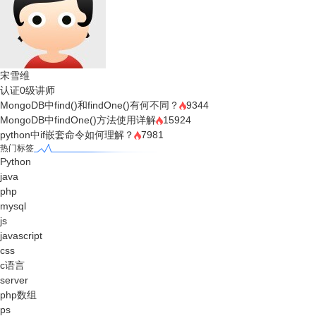
宋雪维
认证0级讲师
MongoDB中find()和findOne()有何不同？
9344
MongoDB中findOne()方法使用详解
15924
python中if嵌套命令如何理解？
7981
热门标签
Python
java
php
mysql
js
javascript
css
c语言
server
php数组
ps