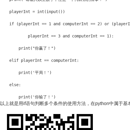
    playerInt = int(input())

    if (playerInt == 1 and computerInt == 2) or (playerI
            playerInt == 3 and computerInt == 1):

        print("你赢了！")

    elif playerInt == computerInt:

        print('平局！')

    else:

        print('你输了！')
以上就是用if语句判断多个条件的使用方法，在python中属