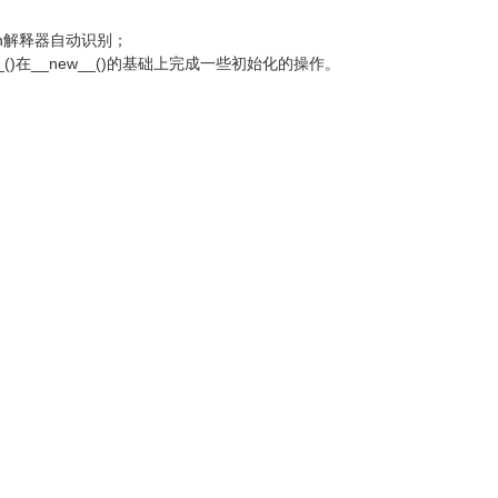
hon解释器自动识别；
it__()在__new__()的基础上完成一些初始化的操作。