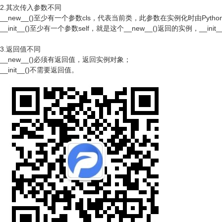
2.其次传入参数不同
__new__()至少有一个参数cls，代表当前类，此参数在实例化时由Pyt
__init__()至少有一个参数self，就是这个__new__()返回的实例，__in
3.返回值不同
__new__()必须有返回值，返回实例对象；
__init__()不需要返回值。