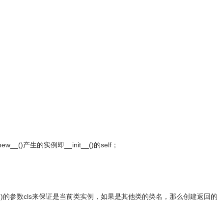
w__()产生的实例即__init__()的self；
__new__()的参数cls来保证是当前类实例，如果是其他类的类名，那么创建返回的