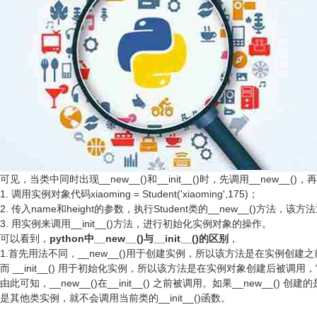
可见，当类中同时出现__new__()和__init__()时，先调用__new__()，
1. 调用实例对象代码xiaoming = Student('xiaoming',175)；
2. 传入name和height的参数，执行Student类的__new__()方法，该方法返回
3. 用实例来调用__init__()方法，进行初始化实例对象的操作。
可以看到，
python中__new__()与__init__()的区别
，
1.首先用法不同，__new__()用于创建实例，所以该方法是在实例创
而 __init__() 用于初始化实例，所以该方法是在实例对象创建后被
由此可知，__new__()在__init__() 之前被调用。如果__new__(
是其他类实例，就不会调用当前类的__init__()函数。