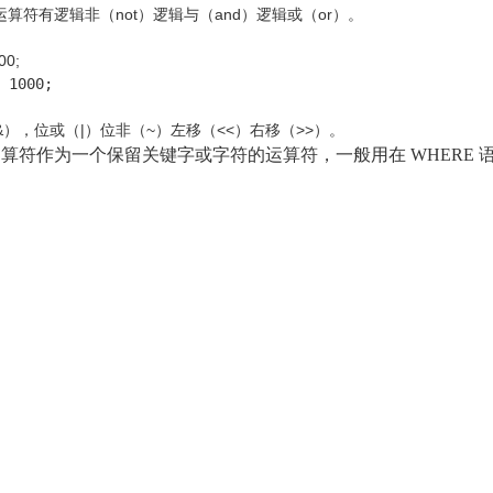
这类运算符有逻辑非（not）逻辑与（and）逻辑或（or）。
00;
 1000;
，位或（|）位非（~）左移（<<）右移（>>）。
reSQL 运算符作为一个保留关键字或字符的运算符，一般用在 WHE