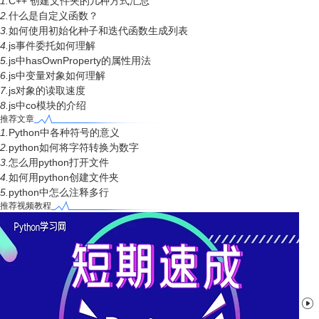
1.
C++ 创建文件夹的几种方式汇总
2.
什么是自定义函数？
3.
如何使用初始化种子和迭代函数生成列表
4.
js事件委托如何理解
5.
js中hasOwnProperty的属性用法
6.
js中变量对象如何理解
7.
js对象的读取速度
8.
js中co模块的介绍
推荐文章
1.
Python中各种符号的意义
2.
python如何将字符转换为数字
3.
怎么用python打开文件
4.
如何用python创建文件夹
5.
python中怎么注释多行
推荐视频教程
