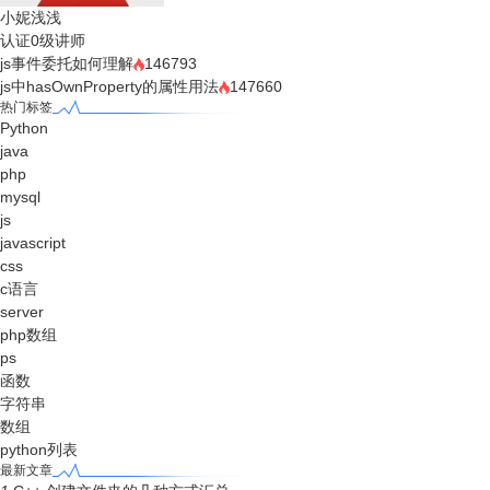
小妮浅浅
认证0级讲师
js事件委托如何理解
146793
js中hasOwnProperty的属性用法
147660
热门标签
Python
java
php
mysql
js
javascript
css
c语言
server
php数组
ps
函数
字符串
数组
python列表
最新文章