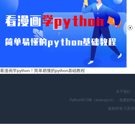

看漫画学python！简单易懂的python基础教程
关于我们
Python学习网（www.py.cn） - 
版权所有 江苏