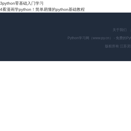
3
python零基础入门学习
4
看漫画学python！简单易懂的python基础教程
关于我们
Python学习网（www.py.cn） - 
版权所有 江苏