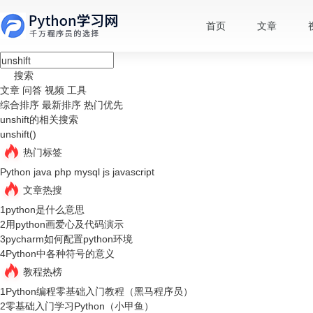
首页
文章
搜索
文章
问答
视频
工具
综合排序
最新排序
热门优先
unshift的相关搜索
unshift()
热门标签
Python
java
php
mysql
js
javascript
文章热搜
1
python是什么意思
2
用python画爱心及代码演示
3
pycharm如何配置python环境
4
Python中各种符号的意义
教程热榜
1
Python编程零基础入门教程（黑马程序员）
2
零基础入门学习Python（小甲鱼）