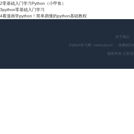
2
零基础入门学习Python（小甲鱼）
3
python零基础入门学习
4
看漫画学python！简单易懂的python基础教程
关于我们
Python学习网（www.py.cn） - 
版权所有 江苏