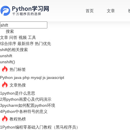
首页
文章
搜索
文章
问答
视频
工具
综合排序
最新排序
热门优先
shift的相关搜索
unshift
unshift()
热门标签
Python
java
php
mysql
js
javascript
文章热搜
1
python是什么意思
2
用python画爱心及代码演示
3
pycharm如何配置python环境
4
Python中各种符号的意义
教程热榜
1
Python编程零基础入门教程（黑马程序员）