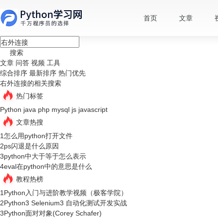
首页
文章
搜索
文章
问答
视频
工具
综合排序
最新排序
热门优先
右外连接的相关搜索
热门标签
Python
java
php
mysql
js
javascript
文章热搜
1
怎么用python打开文件
2
ps闪退是什么原因
3
python中大于等于怎么表示
4
eval在python中的意思是什么
教程热榜
1
Python入门与进阶教学视频（极客学院）
2
Python3 Selenium3 自动化测试开发实战
3
Python面对对象(Corey Schafer)