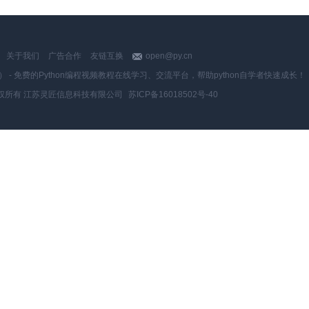
关于我们
广告合作
友链互换
open@py.cn
y.cn） - 免费的Python编程视频教程在线学习、交流平台，帮助python自学者快速成长！
权所有 江苏灵匠信息科技有限公司
苏ICP备16018502号-40