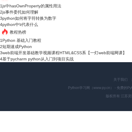
1
js中hasOwnProperty的属性用法
2
js事件委托如何理解
3
python如何将字符转换为数字
4
python中\t代表什么
教程热榜
1
Python 基础入门教程
2
短期速成Python
3
web前端开发基础教学视频课程HTML&CSS系【一灯web前端网课】
4
基于pycharm python从入门到项目实战
关于我们
Python学习网（www.py.cn） - 
版权所有 江苏