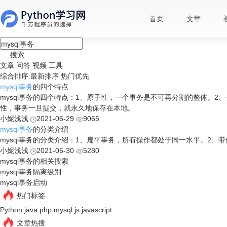
首页
文章
搜索
文章
问答
视频
工具
综合排序
最新排序
热门优先
mysql事务
的四个特点
mysql事务的四个特点：1、原子性，一个事务是不可再分割的整体。
性，事务一旦提交，就永久地保存在本地。
小妮浅浅
2021-06-29
9065
mysql事务
的分类介绍
mysql事务的分类介绍：1、扁平事务，所有操作都处于同一水平。2、
小妮浅浅
2021-06-30
5280
mysql事务的相关搜索
mysql事务隔离级别
mysql事务启动
热门标签
Python
java
php
mysql
js
javascript
文章热搜