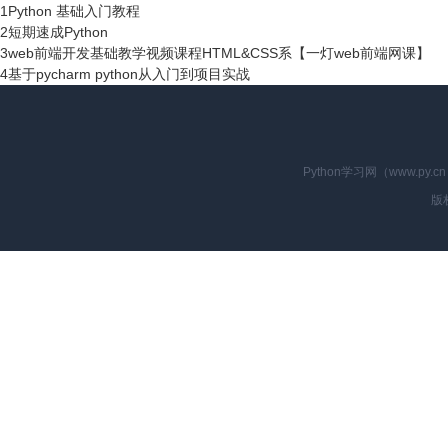
1
Python 基础入门教程
2
短期速成Python
3
web前端开发基础教学视频课程HTML&CSS系【一灯web前端网课】
4
基于pycharm python从入门到项目实战
Python学习网（www.p
版