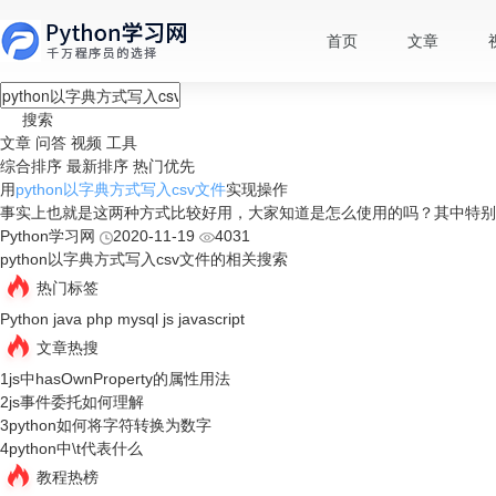
首页
文章
搜索
文章
问答
视频
工具
综合排序
最新排序
热门优先
用
python以字典方式写入csv文件
实现操作
事实上也就是这两种方式比较好用，大家知道是怎么使用的吗？其中特别
Python学习网
2020-11-19
4031
python以字典方式写入csv文件的相关搜索
热门标签
Python
java
php
mysql
js
javascript
文章热搜
1
js中hasOwnProperty的属性用法
2
js事件委托如何理解
3
python如何将字符转换为数字
4
python中\t代表什么
教程热榜