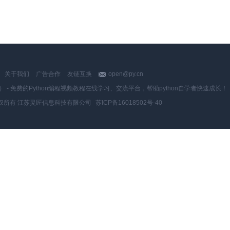
关于我们
广告合作
友链互换
open@py.cn
y.cn） - 免费的Python编程视频教程在线学习、交流平台，帮助python自学者快速成长！
权所有 江苏灵匠信息科技有限公司
苏ICP备16018502号-40