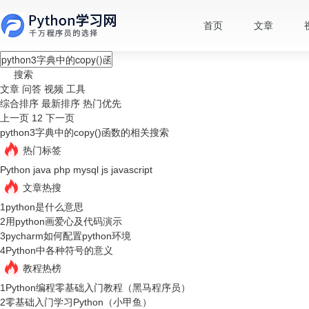
首页
文章
搜索
文章
问答
视频
工具
综合排序
最新排序
热门优先
上一页
1
2
下一页
python3字典中的copy()函数的相关搜索
热门标签
Python
java
php
mysql
js
javascript
文章热搜
1
python是什么意思
2
用python画爱心及代码演示
3
pycharm如何配置python环境
4
Python中各种符号的意义
教程热榜
1
Python编程零基础入门教程（黑马程序员）
2
零基础入门学习Python（小甲鱼）