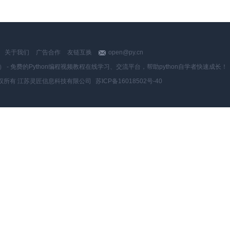
关于我们
广告合作
友链互换
open@py.cn
y.cn） - 免费的Python编程视频教程在线学习、交流平台，帮助python自学者快速成长！
权所有 江苏灵匠信息科技有限公司
苏ICP备16018502号-40