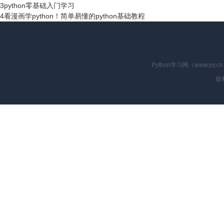
3
python零基础入门学习
4
看漫画学python！简单易懂的python基础教程
Python学习网（www.p
版