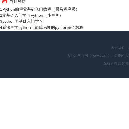
教程热榜
1
Python编程零基础入门教程（黑马程序员）
2
零基础入门学习Python（小甲鱼）
3
python零基础入门学习
4
看漫画学python！简单易懂的python基础教程
关于我们
Python学习网（www.py.cn） - 
版权所有 江苏