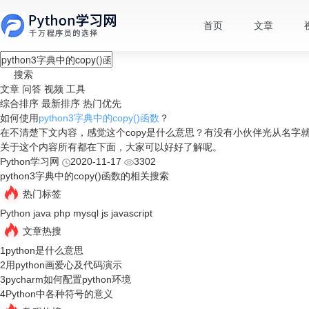
首页
文章
搜索
文章
问答
视频
工具
综合排序
最新排序
热门优先
如何使用
python3字典中的copy()函数
？
​在不清楚下文内容，感觉这个copy是什么意思？有没有小伙伴光从名
关于这个内容所有都在下面，大家可以好好了解呢。
Python学习网
2020-11-17
3302
python3字典中的copy()函数的相关搜索
热门标签
Python
java
php
mysql
js
javascript
文章热搜
1
python是什么意思
2
用python画爱心及代码演示
3
pycharm如何配置python环境
4
Python中各种符号的意义