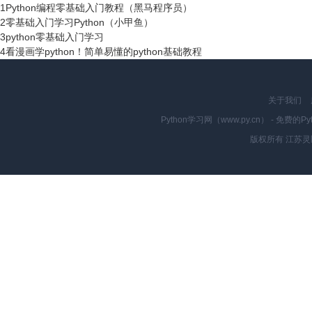
1
Python编程零基础入门教程（黑马程序员）
2
零基础入门学习Python（小甲鱼）
3
python零基础入门学习
4
看漫画学python！简单易懂的python基础教程
关于我们
Python学习网（www.py.cn） - 
版权所有 江苏