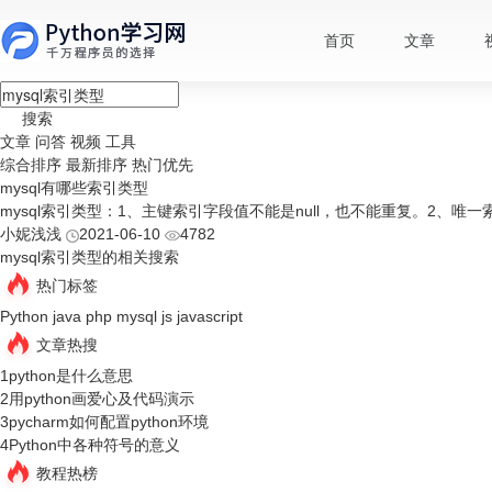
首页
文章
搜索
文章
问答
视频
工具
综合排序
最新排序
热门优先
mysql有哪些索引类型
mysql索引类型：1、主键索引字段值不能是null，也不能重复。2、
小妮浅浅
2021-06-10
4782
mysql索引类型的相关搜索
热门标签
Python
java
php
mysql
js
javascript
文章热搜
1
python是什么意思
2
用python画爱心及代码演示
3
pycharm如何配置python环境
4
Python中各种符号的意义
教程热榜