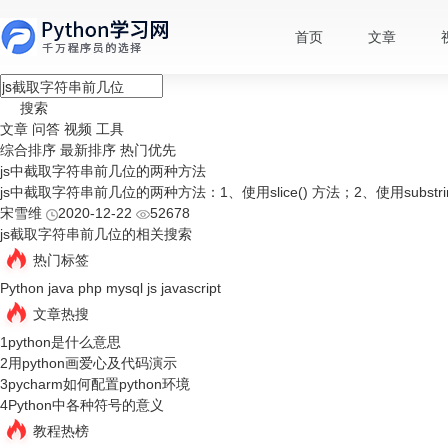
首页
文章
搜索
文章
问答
视频
工具
综合排序
最新排序
热门优先
js中截取字符串前几位的两种方法
js中截取字符串前几位的两种方法：1、使用slice() 方法；2、使用substrin
宋雪维
2020-12-22
52678
js截取字符串前几位的相关搜索
热门标签
Python
java
php
mysql
js
javascript
文章热搜
1
python是什么意思
2
用python画爱心及代码演示
3
pycharm如何配置python环境
4
Python中各种符号的意义
教程热榜