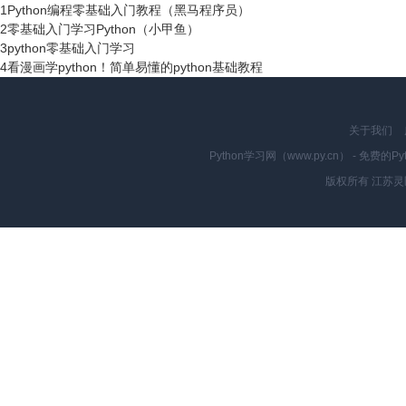
1
Python编程零基础入门教程（黑马程序员）
2
零基础入门学习Python（小甲鱼）
3
python零基础入门学习
4
看漫画学python！简单易懂的python基础教程
关于我们
Python学习网（www.py.cn） - 
版权所有 江苏