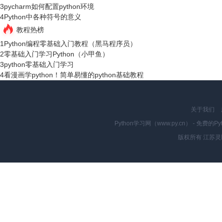
3
pycharm如何配置python环境
4
Python中各种符号的意义
教程热榜
1
Python编程零基础入门教程（黑马程序员）
2
零基础入门学习Python（小甲鱼）
3
python零基础入门学习
4
看漫画学python！简单易懂的python基础教程
关于我们
Python学习网（www.py.cn） - 
版权所有 江苏