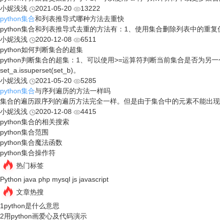
小妮浅浅
2021-05-20
13222
python集合
和列表推导式哪种方法去重快
python集合和列表推导式去重的方法有：1、使用集合删除列表中的重复值；2
小妮浅浅
2020-12-08
6511
python如何判断集合的超集
python判断集合的超集：1、可以使用>=运算符判断当前集合是否为另一个集
set_a.issuperset(set_b)。
小妮浅浅
2021-05-20
5285
python集合
与序列遍历的方法一样吗
集合的遍历跟序列的遍历方法完全一样。但是由于集合中的元素不能出现
小妮浅浅
2020-12-08
4415
python集合的相关搜索
python集合范围
python集合魔法函数
python集合操作符
热门标签
Python
java
php
mysql
js
javascript
文章热搜
1
python是什么意思
2
用python画爱心及代码演示