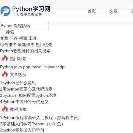
首页
文章
搜索
文章
问答
视频
工具
综合排序
最新排序
热门优先
Python教程跳转的相关搜索
热门标签
Python
java
php
mysql
js
javascript
文章热搜
1
python是什么意思
2
用python画爱心及代码演示
3
pycharm如何配置python环境
4
Python中各种符号的意义
教程热榜
1
Python编程零基础入门教程（黑马程序员）
2
零基础入门学习Python（小甲鱼）
3
python零基础入门学习