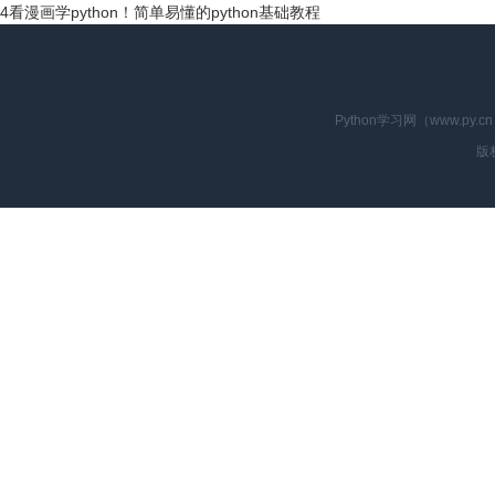
4
看漫画学python！简单易懂的python基础教程
Python学习网（www.p
版