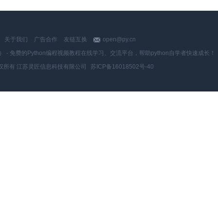
关于我们
广告合作
友链互换
open@py.cn
y.cn） - 免费的Python编程视频教程在线学习、交流平台，帮助python自学者快速成长！
权所有 江苏灵匠信息科技有限公司
苏ICP备16018502号-40