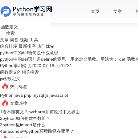
首页
文章
搜索
文章
问答
视频
工具
综合排序
最新排序
热门优先
python中的def语句是什么意思
python中的def语句是define的意思，用来定义函数。用法为：“def 函数名(
Python学习网
2020-07-18
70731
函数定义的相关搜索
js函数定义
热门标签
Python
java
php
mysql
js
javascript
文章热搜
1
看不懂英文？pycharm如何改成中文界面
2
python如何创建空数组？
3
python里import是什么
4
anaconda中python环境路径在哪里？