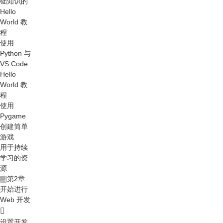
础知识的
Hello
World 教
程
使用
Python 与
VS Code
Hello
World 教
程
使用
Pygame
创建简单
游戏
用于持续
学习的资
源
第2章
开始进行
Web 开发
设置开发