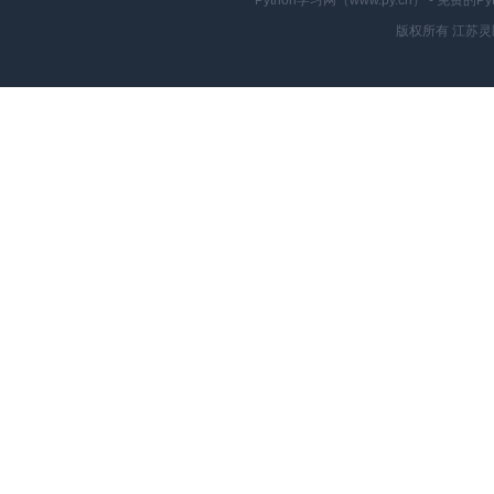
Python学习网（www.py.cn） - 
版权所有 江苏